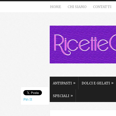
HOME
CHI SIAMO
CONTATTI
»
»
ANTIPASTI
DOLCI E GELATI
»
SPECIALI
Pin It