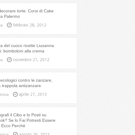
corare torte: Corsi di Cake
 a Palermo
ia
febbraio 28, 2012
a del cuoco ricette Liusanna
: bomboloni alla crema
ia
novembre 21, 2012
ecologici contro le zanzare,
ia trappola antizanzare
erica
aprile 27, 2013
rafi il Cibo e lo Posti su
k? Se lo Fai Potresti Essere
, Ecco Perchè
erica
agosto 26, 2013