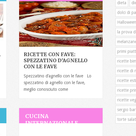
dieta
di
dolci di p
Hallowee
la prova d
melanzan
primi piatt
A
RICETTE CON FAVE:
SPEZZATINO D’AGNELLO
ricette bi
CON LE FAVE
ricette di 
Spezzatino d’agnello con le fave Lo
ricette est
spezzatino di agnello con le fave,
meglio conosciuto come
ricette pri
ricette ve
sergio bar
CUCINA
torte sala
INTERNAZIONALE