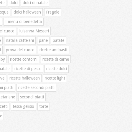
ete
dolci
dolci di natale
asqua
dolci halloween
Fragole
n
I menù di benedetta
el cuoco
luisanna Messeri
e
natalia cattelani
pane
patate
i
prova del cuoco
ricette antipasti
mby
ricette contorni
ricette di carne
natale
ricette di pesce
ricette dolci
ive
ricette halloween
ricette light
mi piatti
ricette secondi piatti
getariane
secondi piatti
zetti
tessa gelisio
torte
te