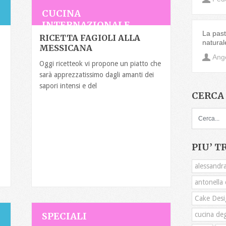
CUCINA
INTERNAZIONALE
La pasta
RICETTA FAGIOLI ALLA
natural
MESSICANA
Ange
Oggi ricetteok vi propone un piatto che
sarà apprezzatissimo dagli amanti dei
sapori intensi e del
CERCA 
PIU’ T
alessandra
antonella c
Cake Desi
SPECIALI
cucina deg