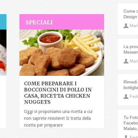
Come de
Design
SPECIALI
Mar
La prov
Messeri
Mar
Rimedi 
COME PREPARARE I
bottigl
BOCCONCINI DI POLLO IN
CASA, RICETTA CHICKEN
Fed
NUGGETS
Oggi vi proponiamo una ricetta a cui
Tu Fotog
non saprete resistere! Si tratta della
Faceboo
ricetta per preparare
Malato
Fed