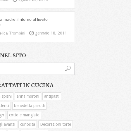
 madre:il ritorno al lievito
e
lica Trombini
gennaio 18, 2011
NEL SITO
RATTATI IN CUCINA
 spisni
anna moroni
antipasti
lerici
benedetta parodi
gn
cotto e mangiato
li avanzi
curiosità
Decorazioni torte