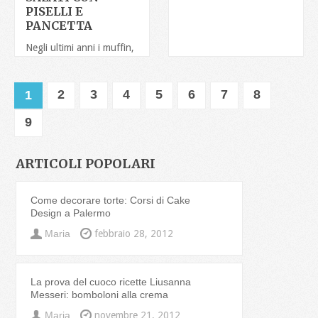
PISELLI E
Negli ultimi anni i muffin,
come anche i cupcakes,
hanno preso il
2
3
4
5
6
7
8
1
sopravvento
“imponendosi” con
9
prepotenza
ARTICOLI POPOLARI
Come decorare torte: Corsi di Cake
Design a Palermo
Maria
febbraio 28, 2012
La prova del cuoco ricette Liusanna
Messeri: bomboloni alla crema
Maria
novembre 21, 2012