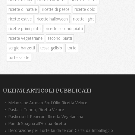
ricette di natale
ricette di pesce
ricette dolci
ricette estive
ricette halloween
ricette light
ricette primi piatti
ricette secondi piatti
ricette vegetariane
secondi piatti
sergio barzetti
tessa gelisio
torte
torte salate
ULTIMI ARTICOLI PUBBLICATI
Melanzane Arrosto Sott’Olio Ricetta ‏Veloce
Pasta al Tonno, Ricetta Veloce
Pasticcio di Peperoni Ricetta Vegetariana
Pan di Spagna all’Acqua Ricetta
Decorazione per Torte fai da te con Carta da Imballaggio