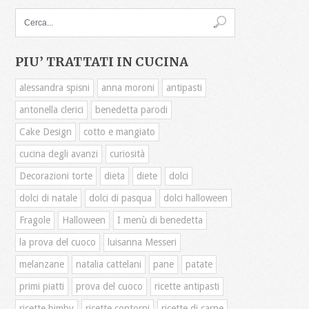
PIU’ TRATTATI IN CUCINA
alessandra spisni
anna moroni
antipasti
antonella clerici
benedetta parodi
Cake Design
cotto e mangiato
cucina degli avanzi
curiosità
Decorazioni torte
dieta
diete
dolci
dolci di natale
dolci di pasqua
dolci halloween
Fragole
Halloween
I menù di benedetta
la prova del cuoco
luisanna Messeri
melanzane
natalia cattelani
pane
patate
primi piatti
prova del cuoco
ricette antipasti
ricette bimby
ricette contorni
ricette di carne