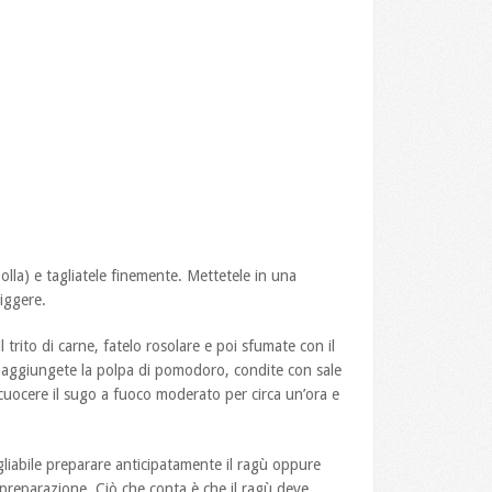
olla) e tagliatele finemente. Mettetele in una
riggere.
rito di carne, fatelo rosolare e poi sfumate con il
, aggiungete la polpa di pomodoro, condite con sale
 cuocere il sugo a fuoco moderato per circa un’ora e
igliabile preparare anticipatamente il ragù oppure
 preparazione. Ciò che conta è che il ragù deve