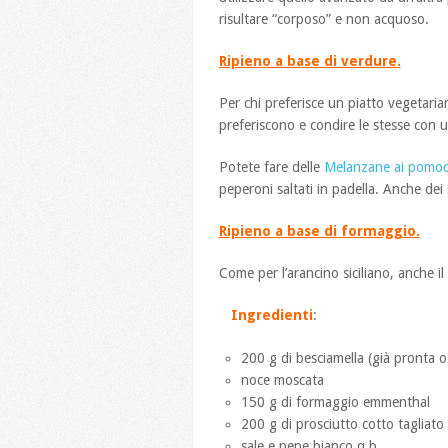
risultare “corposo” e non acquoso.
Ripieno a base di verdure.
Per chi preferisce un piatto vegetarian
preferiscono e condire le stesse con un
Potete fare delle
Melanzane ai pomod
peperoni saltati in padella. Anche dei
Ripieno a base di formaggio.
Come per l’arancino siciliano, anche i
Ingredienti
:
200 g di besciamella (già pronta o 
noce moscata
150 g di formaggio emmenthal
200 g di prosciutto cotto tagliato 
sale e pepe bianco q.b.