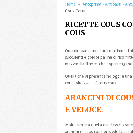
Home
»
Anteprima
•
Antipasti
•
Anti
Cous Cous
RICETTE COUS CO
COUS
Quando parliamo di arancini immediata
succulenti e golose palline di riso frit
mozzarella filante, che appartengono a
Quella che vi presentiamo oggi è una v
esotico
con il più “
” cous cous.
ARANCINI DI COU
E VELOCE.
Molto simile a quella dei classici aran
arancini di cous cous prevede la sosti