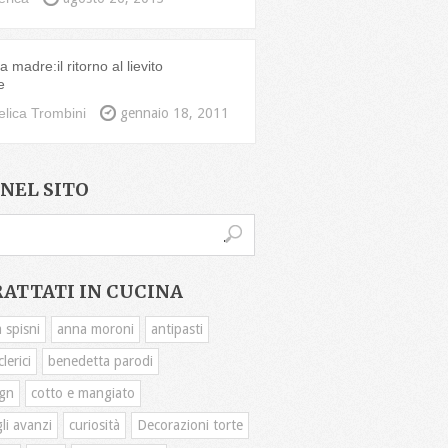
 madre:il ritorno al lievito
e
lica Trombini
gennaio 18, 2011
NEL SITO
RATTATI IN CUCINA
 spisni
anna moroni
antipasti
lerici
benedetta parodi
gn
cotto e mangiato
li avanzi
curiosità
Decorazioni torte