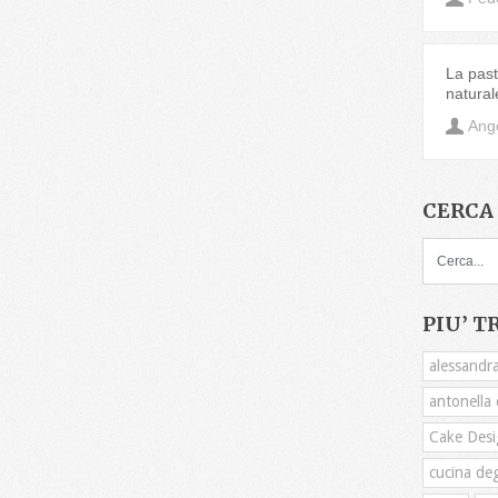
La pasta
natural
Ange
CERCA 
PIU’ T
alessandra
antonella c
Cake Desi
cucina deg