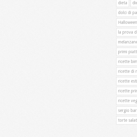
dieta
di
dolci di p
Hallowee
la prova d
melanzan
primi piatt
ricette bi
ricette di 
ricette est
ricette pri
ricette ve
sergio bar
torte sala