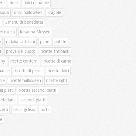
ete
dolci
dolci di natale
asqua
dolci halloween
Fragole
n
I menù di benedetta
el cuoco
luisanna Messeri
e
natalia cattelani
pane
patate
i
prova del cuoco
ricette antipasti
mby
ricette contorni
ricette di carne
natale
ricette di pesce
ricette dolci
ive
ricette halloween
ricette light
mi piatti
ricette secondi piatti
getariane
secondi piatti
zetti
tessa gelisio
torte
te