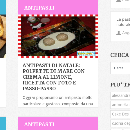
ANTIPASTI
La pasta
natural
Ange
CERCA 
ANTIPASTI DI NATALE:
POLPETTE DI MARE CON
CREMA AL LIMONE,
RICETTA CON FOTO E
PIU’ T
PASSO-PASSO
alessandra
Oggi vi proponiamo un antipasto molto
particolare e gustoso, composto da una
antonella c
polpetta di tonno e
Cake Desi
ANTIPASTI
cucina deg