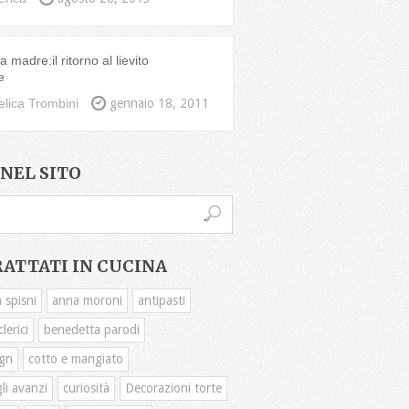
 madre:il ritorno al lievito
e
lica Trombini
gennaio 18, 2011
NEL SITO
RATTATI IN CUCINA
 spisni
anna moroni
antipasti
lerici
benedetta parodi
gn
cotto e mangiato
li avanzi
curiosità
Decorazioni torte