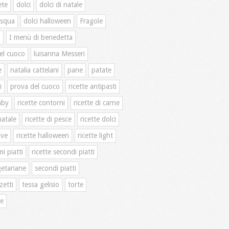
ete
dolci
dolci di natale
asqua
dolci halloween
Fragole
n
I menù di benedetta
el cuoco
luisanna Messeri
e
natalia cattelani
pane
patate
i
prova del cuoco
ricette antipasti
mby
ricette contorni
ricette di carne
natale
ricette di pesce
ricette dolci
ive
ricette halloween
ricette light
mi piatti
ricette secondi piatti
getariane
secondi piatti
zetti
tessa gelisio
torte
te