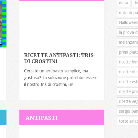
dieta
di
dolci di p
Hallowee
la prova d
melanzan
primi piatt
RICETTE ANTIPASTI: TRIS
DI CROSTINI
ricette bi
Cercate un antipasto semplice, ma
ricette di 
gustoso? La soluzione potrebbe essere
ricette est
a
il nostro tris di crostini, un
ricette pri
ricette ve
sergio bar
ANTIPASTI
torte sala