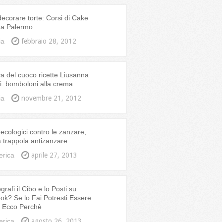
corare torte: Corsi di Cake
 a Palermo
ia
febbraio 28, 2012
a del cuoco ricette Liusanna
: bomboloni alla crema
ia
novembre 21, 2012
ecologici contro le zanzare,
ia trappola antizanzare
erica
aprile 27, 2013
rafi il Cibo e lo Posti su
k? Se lo Fai Potresti Essere
, Ecco Perchè
erica
agosto 26, 2013