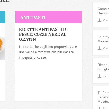
Come de
Design
ANTIPASTI
Mar
RICETTE ANTIPASTI DI
PESCE: COZZE NERE AL
La prov
GRATIN
Messeri
La ricetta che vogliamo proporvi oggi è
Mar
una valida alternativa alla più classica
impepata di cozze.
Rimedi 
bottigl
Fed
Tu Fotog
Faceboo
Malato
Fed