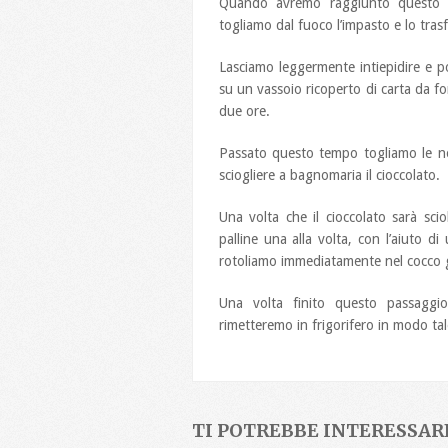
Quando avremo raggiunto questo r
togliamo dal fuoco l’impasto e lo tras
Lasciamo leggermente intiepidire e p
su un vassoio ricoperto di carta da for
due ore.
Passato questo tempo togliamo le nos
sciogliere a bagnomaria il cioccolato.
Una volta che il cioccolato sarà sc
palline una alla volta, con l’aiuto d
rotoliamo immediatamente nel cocco g
Una volta finito questo passaggio
rimetteremo in frigorifero in modo tale
TI POTREBBE INTERESSARE