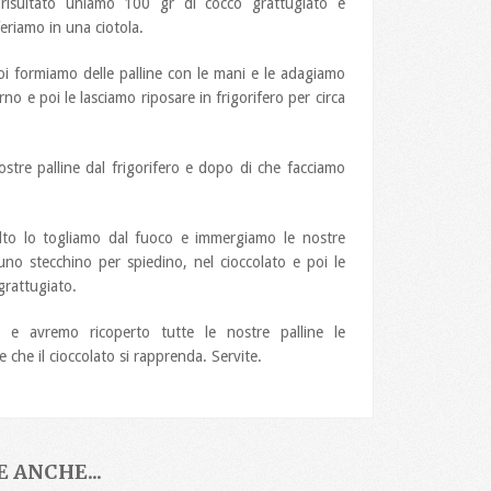
isultato uniamo 100 gr di cocco grattugiato e
feriamo in una ciotola.
oi formiamo delle palline con le mani e le adagiamo
no e poi le lasciamo riposare in frigorifero per circa
tre palline dal frigorifero e dopo di che facciamo
iolto lo togliamo dal fuoco e immergiamo le nostre
i uno stecchino per spiedino, nel cioccolato e poi le
rattugiato.
 e avremo ricoperto tutte le nostre palline le
 che il cioccolato si rapprenda. Servite.
 ANCHE...