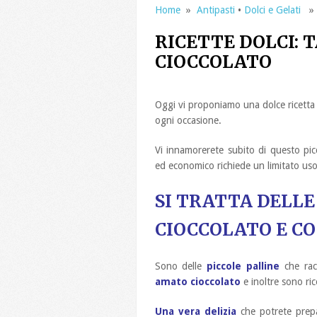
Home
»
Antipasti
•
Dolci e Gelati
» R
RICETTE DOLCI: 
CIOCCOLATO
Oggi vi proponiamo una dolce ricetta f
ogni occasione.
Vi innamorerete subito di questo pic
ed economico richiede un limitato uso 
SI TRATTA DELLE
CIOCCOLATO E CO
Sono delle
piccole palline
che rac
amato cioccolato
e inoltre sono ri
Una vera delizia
che potrete prepar