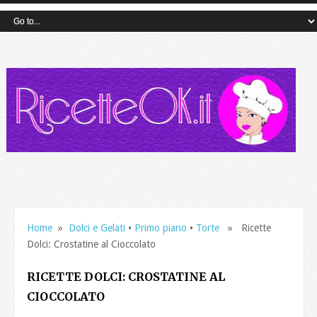
Home
»
Dolci e Gelati
•
Primo piano
•
Torte
» Ricette
Dolci: Crostatine al Cioccolato
RICETTE DOLCI: CROSTATINE AL
CIOCCOLATO