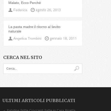
Malato, Ecco Perchè
Federica
agosto 26, 2013
La pasta madre:il ritorno al lievito
naturale
Angelica Trombini
gennaio 18, 2011
CERCA NEL SITO
ULTIMI ARTICOLI PUBBLICATI
Patatine Fritte Croccanti Fatte in Casa Ricetta