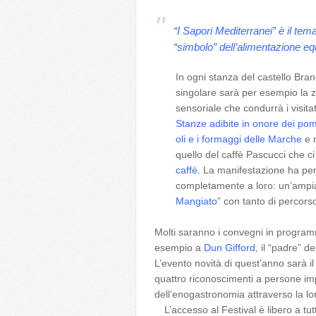
“I Sapori Mediterranei” è il tema 
“simbolo” dell’alimentazione equ
In ogni stanza del castello Bran
singolare sarà per esempio la 
sensoriale che condurrà i visitat
Stanze adibite in onore dei pom
oli e i formaggi delle Marche
e n
quello del caffè Pascucci che 
caffè
. La manifestazione ha pe
completamente a loro: un’ampi
Mangiato
” con tanto di percor
Molti saranno i convegni in program
esempio a
Dun Gifford
, il “padre” d
L’evento novità di quest’anno sarà il 
quattro riconoscimenti a persone imp
dell’enogastronomia attraverso la l
L’accesso al Festival è libero a tut