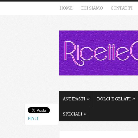
HOME
CHI SIAMO
CONTATTI
»
»
ANTIPASTI
DOLCI E GELATI
»
SPECIALI
Pin It