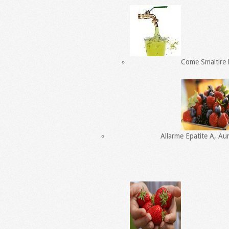
Come Smaltire l
Allarme Epatite A, Aum