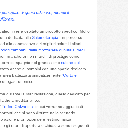
principale di quest’edizione, ritenuti il
ilibrata.
caleoni verrà ospitato un prodotto specifico. Molto
zona dedicata alla
Salumoterapia
: un percorso
ori alla conoscenza dei migliori salumi italiani.
odori campani, della mozzarella di bufala, degli
on mancheranno i marchi di prestigio come
ci terrà compagnia nel grandissimo
salone del
nsato anche ai bambini con uno spazio dedicato
a area battezzata simpaticamente “
Corto e
so enogastronomico.
ma durante la manifestazione, quello dedicato per
ella dieta mediterranea.
“
Trofeo Galvanina
” in cui verranno aggiudicati
ortanti che si sono distinte nello scenario
oro azione promozionale e testimonianza.
ti e gli orari di apertura e chiusura sono i seguenti: