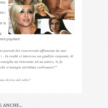
ette.
ra i
er la
l
nire popolare:
i parenti dei concorrenti affiancata da uno
ci -
In realtà ci interessa un giudizio ruspante, di
 consiglia un ristorante ad un amico, lo fa
erché si mangia un’ottima carbonara?”
ma diverso dal solito?
 ANCHE...