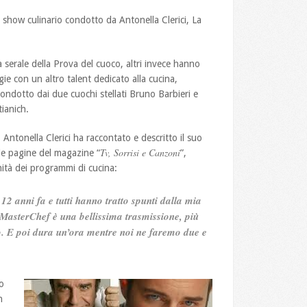
 show culinario condotto da Antonella Clerici, La
a serale della Prova del cuoco, altri invece hanno
ie con un altro talent dedicato alla cucina,
ondotto dai due cuochi stellati Bruno Barbieri e
tianich.
 Antonella Clerici ha raccontato e descritto il suo
Tv, Sorrisi e Canzoni
le pagine del magazine “
”,
ità dei programmi di cucina:
12 anni fa e tutti hanno tratto spunti dalla mia
MasterChef è una bellissima trasmissione, più
o. E poi dura un’ora mentre noi ne faremo due e
o
n