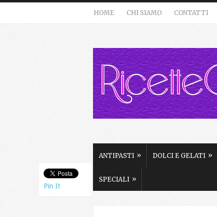
HOME
CHI SIAMO
CONTATTI
»
»
ANTIPASTI
DOLCI E GELATI
»
SPECIALI
Pin It