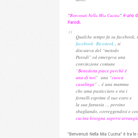
“
Benvenuti Nella Mia Cucina
“
è uno dei
Parodi.
Qualche tempo fa su facebook, ne
facebook
Ricetteok
, si
discuteva del “metodo
Parodi” ed emergeva una
convinzione comune
“
Benedetta piace perchè è
una di noi
” una “
cuoca
casalinga
” .. è una mamma
che ama pasticciare e tra i
fornelli esprime il suo estro e
la sua fantasia … persino
sbagliando, correggendosi e co
cucina bisogna sapersi arrangi
“Benvenuti Nella Mia Cucina” è tra le