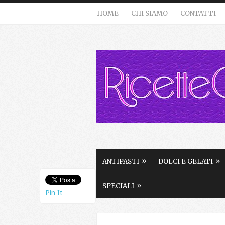
HOME
CHI SIAMO
CONTATTI
»
»
ANTIPASTI
DOLCI E GELATI
»
SPECIALI
Pin It