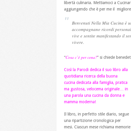
libertà culinaria. Mettiamoci a Cucina
aggiungendo che è per me il migliore d
Benvenuti Nella Mia Cucina è un 
accompagnano ricordi personali 
vive e sentite manifestando il se
vivere.
Cosa c’è per cena?
“
” si chiede benede
Così la Parodi dedica il suo libro alla
quotidiana ricerca della buona
cucina dedicata alla famiglia, pratica
ma gustosa, velocema originale… in
una parola una cucina da donna e
mamma moderna!
Il libro, in perfetto stile diario, segue
una ripartizione cronologica per
mesi. Ciascun mese richiama memorie