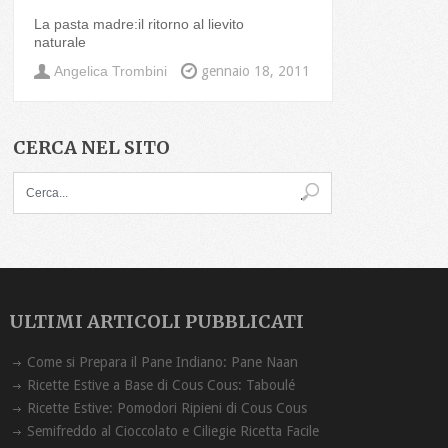
La pasta madre:il ritorno al lievito
naturale
Angelica Trombini
gennaio 18, 2011
CERCA NEL SITO
ULTIMI ARTICOLI PUBBLICATI
Come si Prepara il Pane Indiano: Pane Naan
Ricette Estive a Base di Cous Cous: Taboulé
Ricette Estive: Pomodori Ripieni di Cous Cous
Semifreddo al Cioccolato e Ciliegie Ricetta Facile