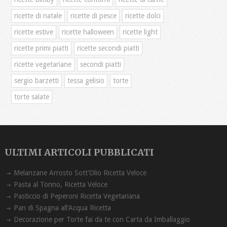
ricette di natale
ricette di pesce
ricette dolci
ricette estive
ricette halloween
ricette light
ricette primi piatti
ricette secondi piatti
ricette vegetariane
secondi piatti
sergio barzetti
tessa gelisio
torte
torte salate
ULTIMI ARTICOLI PUBBLICATI
Melanzane Arrosto Sott’Olio Ricetta ‏Veloce
Pasta al Tonno, Ricetta Veloce
Pasticcio di Peperoni Ricetta Vegetariana
Pan di Spagna all’Acqua Ricetta
Decorazione per Torte fai da te con Carta da Imballaggio