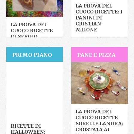
LA PROVA DEL
CUOCO RICETTE: I
PANINI DI
CRISTIAN
LA PROVA DEL
MILONE
CUOCO RICETTE
DI SERGIO
A la prova del cuoco non
BARZETTI: PIZZA
vengono solo eseguite
DI SCAROLA
ricette elaborate e
PRIMO PIANO
PANE E PIZZA
Nel passo a due di oggi, a
pietanze complicate, ma
La prova del cuoco,
c’è
Antonella Clerici e Sergio
Barzetti
LA PROVA DEL
CUOCO RICETTE
SORELLE LANDRA:
RICETTE DI
CROSTATA AI
HALLOWEEN: