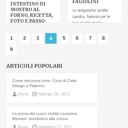
FAGIOLINI
INTESTINO DI
MOSTRO AL
Le simpatiche sorelle
FORNO, RICETTA,
Landra, famose per le
FOTO E PASSO-
loro ricette molto
PASSO
particolari e presentate in
modo altrettanto
Cercate un’idea
1
2
3
5
6
7
8
4
mostruosamente gustosa
per la cena di Halloween?
9
Che ne dite di preparare
un intestino
ARTICOLI POPOLARI
Come decorare torte: Corsi di Cake
Design a Palermo
Maria
febbraio 28, 2012
La prova del cuoco ricette Liusanna
Messeri: bomboloni alla crema
Maria
novembre 21, 2012