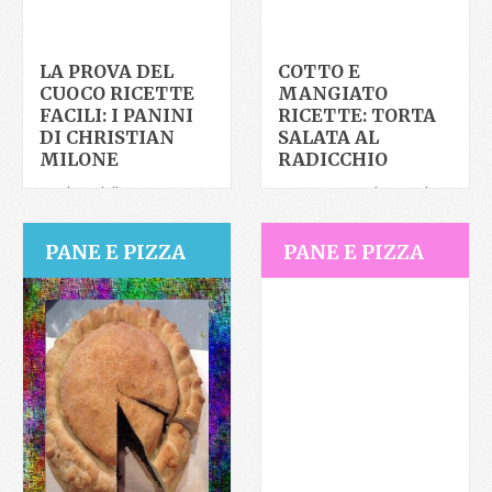
LA PROVA DEL
COTTO E
CUOCO RICETTE
MANGIATO
FACILI: I PANINI
RICETTE: TORTA
DI CHRISTIAN
SALATA AL
MILONE
RADICCHIO
Titolare della reinventata
Oggi Tessa Gelisio, nel
panineria tradizionale
corso della puntata della
romana, Duecentogradi
rubrica di Italia Uno
PANE E PIZZA
PANE E PIZZA
(200°), Christian Milone,
dedicata alla cucina,
attraverso le sue
Cotto
preparazioni dimostrative,
racconta