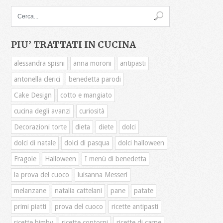
PIU’ TRATTATI IN CUCINA
alessandra spisni
anna moroni
antipasti
antonella clerici
benedetta parodi
Cake Design
cotto e mangiato
cucina degli avanzi
curiosità
Decorazioni torte
dieta
diete
dolci
dolci di natale
dolci di pasqua
dolci halloween
Fragole
Halloween
I menù di benedetta
la prova del cuoco
luisanna Messeri
melanzane
natalia cattelani
pane
patate
primi piatti
prova del cuoco
ricette antipasti
ricette bimby
ricette contorni
ricette di carne