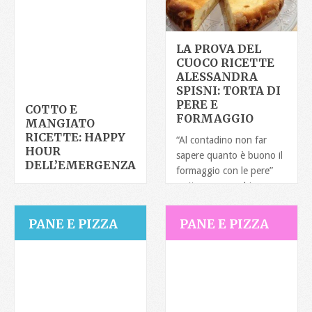
LA PROVA DEL
CUOCO RICETTE
ALESSANDRA
SPISNI: TORTA DI
PERE E
COTTO E
FORMAGGIO
MANGIATO
RICETTE: HAPPY
“Al contadino non far
HOUR
sapere quanto è buono il
DELL’EMERGENZA
formaggio con le pere”
recitava un vecchio
Oggi, come ogni
mercoledì, Tessa Gelisio
presenta la ricetta di una
PANE E PIZZA
PANE E PIZZA
telespettatrice che,
inviando una mail