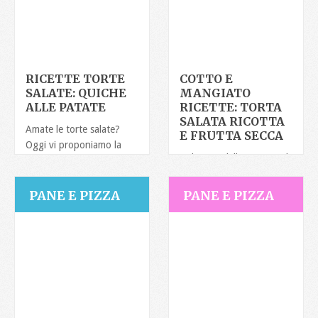
RICETTE TORTE
COTTO E
SALATE: QUICHE
MANGIATO
ALLE PATATE
RICETTE: TORTA
SALATA RICOTTA
Amate le torte salate?
E FRUTTA SECCA
Oggi vi proponiamo la
Nel corso della puntata di
ricetta di una quiche
oggi, Tessa Gelisio
velocissima alle patate, la
propone una ricetta
PANE E PIZZA
PANE E PIZZA
pratica, veloce ma molto
nutriente.