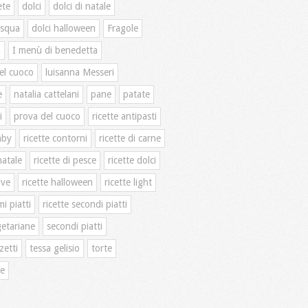
ete
dolci
dolci di natale
asqua
dolci halloween
Fragole
n
I menù di benedetta
el cuoco
luisanna Messeri
e
natalia cattelani
pane
patate
i
prova del cuoco
ricette antipasti
mby
ricette contorni
ricette di carne
natale
ricette di pesce
ricette dolci
ive
ricette halloween
ricette light
mi piatti
ricette secondi piatti
getariane
secondi piatti
zetti
tessa gelisio
torte
te