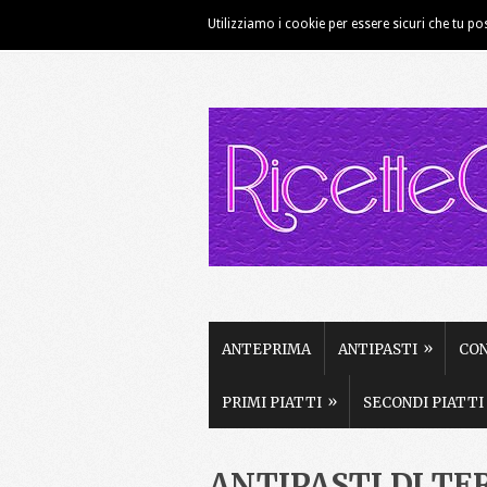
Utilizziamo i cookie per essere sicuri che tu po
HOME
CHI SIAMO
CONTATTI
»
ANTEPRIMA
ANTIPASTI
CO
»
PRIMI PIATTI
SECONDI PIATTI
ANTIPASTI DI TE