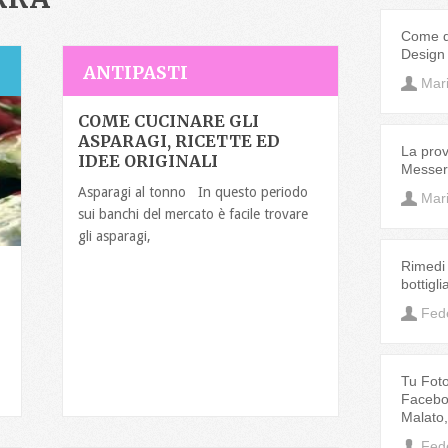
Come de
Design
ANTIPASTI
Mar
COME CUCINARE GLI
ASPARAGI, RICETTE ED
La prov
IDEE ORIGINALI
Messeri
Asparagi al tonno In questo periodo
Mar
sui banchi del mercato è facile trovare
gli asparagi,
Rimedi 
bottigl
Fed
Tu Fotog
Faceboo
Malato
Fed