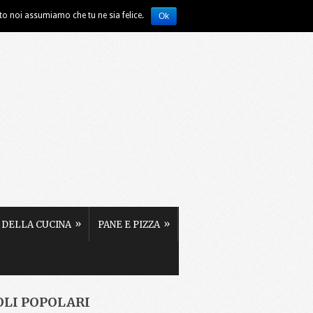
ito noi assumiamo che tu ne sia felice.
Ok
»
»
 DELLA CUCINA
PANE E PIZZA
OLI POPOLARI