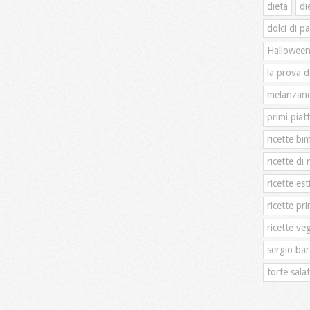
dieta
di
dolci di p
Hallowee
la prova d
melanzan
primi piatt
ricette bi
ricette di 
ricette est
ricette pri
ricette ve
sergio bar
torte sala