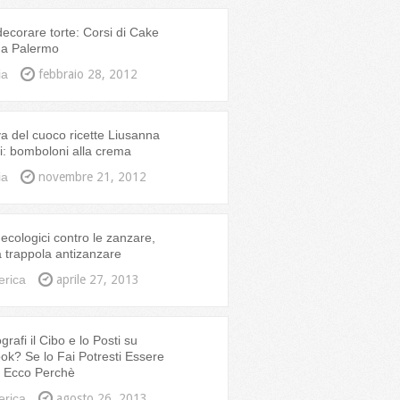
corare torte: Corsi di Cake
 a Palermo
ia
febbraio 28, 2012
a del cuoco ricette Liusanna
: bomboloni alla crema
ia
novembre 21, 2012
ecologici contro le zanzare,
ia trappola antizanzare
erica
aprile 27, 2013
rafi il Cibo e lo Posti su
k? Se lo Fai Potresti Essere
, Ecco Perchè
erica
agosto 26, 2013