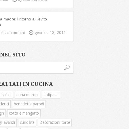
 madre:il ritorno al lievito
e
lica Trombini
gennaio 18, 2011
NEL SITO
RATTATI IN CUCINA
 spisni
anna moroni
antipasti
lerici
benedetta parodi
gn
cotto e mangiato
li avanzi
curiosità
Decorazioni torte