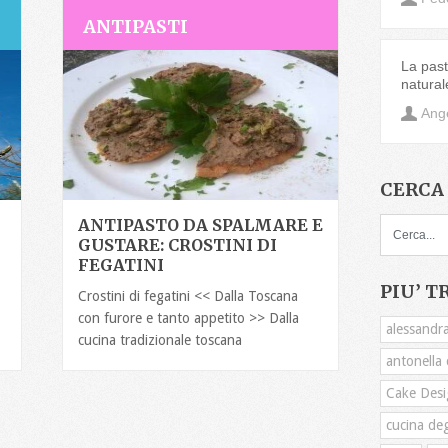
ANTIPASTI
La pasta
natural
Ange
CERCA 
ANTIPASTO DA SPALMARE E
GUSTARE: CROSTINI DI
FEGATINI
PIU’ T
Crostini di fegatini << Dalla Toscana
con furore e tanto appetito >> Dalla
alessandra
cucina tradizionale toscana
antonella c
Cake Desi
cucina deg