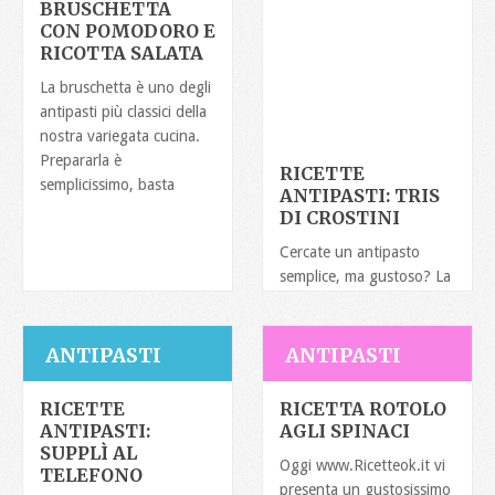
BRUSCHETTA
CON POMODORO E
RICOTTA SALATA
La bruschetta è uno degli
antipasti più classici della
nostra variegata cucina.
Prepararla è
RICETTE
semplicissimo, basta
ANTIPASTI: TRIS
DI CROSTINI
Cercate un antipasto
semplice, ma gustoso? La
soluzione potrebbe
essere il nostro tris di
crostini, un
ANTIPASTI
ANTIPASTI
RICETTE
RICETTA ROTOLO
ANTIPASTI:
AGLI SPINACI
SUPPLÌ AL
Oggi www.Ricetteok.it vi
TELEFONO
presenta un gustosissimo