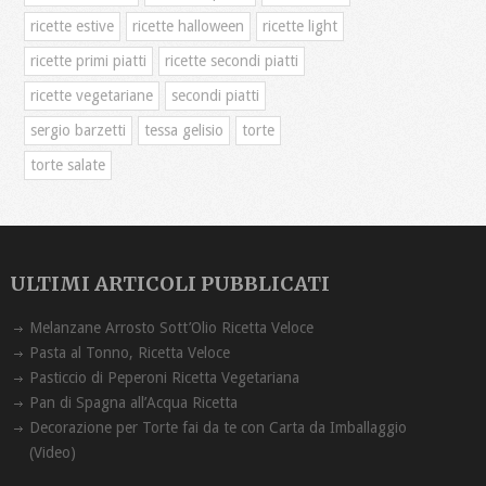
ricette estive
ricette halloween
ricette light
ricette primi piatti
ricette secondi piatti
ricette vegetariane
secondi piatti
sergio barzetti
tessa gelisio
torte
torte salate
ULTIMI ARTICOLI PUBBLICATI
Melanzane Arrosto Sott’Olio Ricetta ‏Veloce
Pasta al Tonno, Ricetta Veloce
Pasticcio di Peperoni Ricetta Vegetariana
Pan di Spagna all’Acqua Ricetta
Decorazione per Torte fai da te con Carta da Imballaggio
(Video)