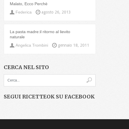
Malato, Ecco Perchè
Federica
agosto 26, 2013
La pasta madre:il ritorno al lievito
naturale
Angelica Trombini
gennaio 18, 2011
CERCA NEL SITO
SEGUI RICETTEOK SU FACEBOOK