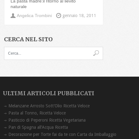
La pasta madre:il ritorno al lievito
naturale
Angelica Trombini
gennaio 18, 2011
CERCA NEL SITO
ULTIMI ARTICOLI PUBBLICATI
Melanzane Arrosto Sott’Olio Ricetta ‏Veloce
Pasta al Tonno, Ricetta Veloce
Pasticcio di Peperoni Ricetta Vegetariana
Pan di Spagna all’Acqua Ricetta
Decorazione per Torte fai da te con Carta da Imballaggio