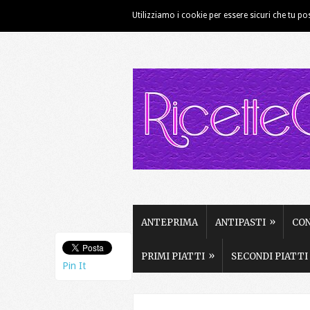
Utilizziamo i cookie per essere sicuri che tu po
HOME
CHI SIAMO
CONTATTI
»
ANTEPRIMA
ANTIPASTI
CO
»
PRIMI PIATTI
SECONDI PIATTI
Pin It