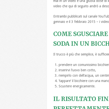
mai in un video è una giusta dose di ir
video che qui di seguito andrò a descr
Entrambi pubblicati sul canale YouTube
gennaio e il 3 febbraio 2015 – i vide
COME SGUSCIARE
SODA IN UN BICCH
Il trucco è più che semplice, è sufficie
prendere un comunissimo bicchier
inserirvi l’uovo ben cotto,
riempirlo con dell’acqua, un centi
‘tappare’ il bicchiere con una mano
Scuotere energicamente.
IL RISULTATO FI
PERFETTAMENTE 