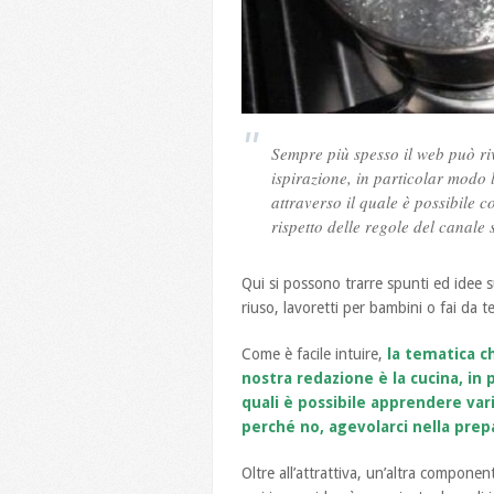
Sempre più spesso il web può ri
ispirazione, in particolar modo 
attraverso il quale è possibile c
rispetto delle regole del canale s
Qui si possono trarre spunti ed idee s
riuso, lavoretti per bambini o fai da te
Come è facile intuire,
la tematica c
nostra redazione è la cucina, in 
quali è possibile apprendere vari
perché no, agevolarci nella prepa
Oltre all’attrattiva, un’altra compon