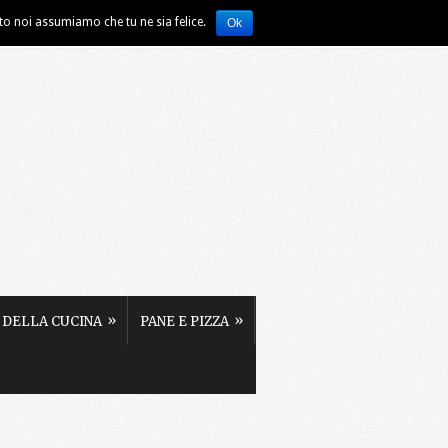
ito noi assumiamo che tu ne sia felice.
Ok
»
»
 DELLA CUCINA
PANE E PIZZA