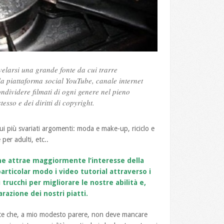
velarsi una grande fonte da cui trarre
la piattaforma social YouTube, canale internet
ondividere filmati di ogni genere nel pieno
tesso e dei diritti di copyright.
ui più svariati argomenti: moda e make-up, riciclo e
 per adulti, etc..
he attrae maggiormente l’interesse della
particolar modo i video tutorial attraverso i
 trucchi per migliorare le nostre abilità e,
razione dei nostri piatti.
ente che, a mio modesto parere, non deve mancare