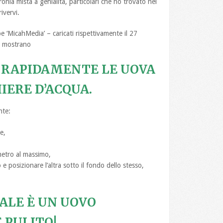
onia mista a genialità, particolari che ho trovato nei
ivervi.
 ‘MicahMedia’ – caricati rispettivamente il 27
o mostrano
 RAPIDAMENTE LE UOVA
IERE D’ACQUA.
nte:
e,
metro al massimo,
 e posizionare l’altra sotto il fondo dello stesso,
NALE È UN UOVO
PULITO!