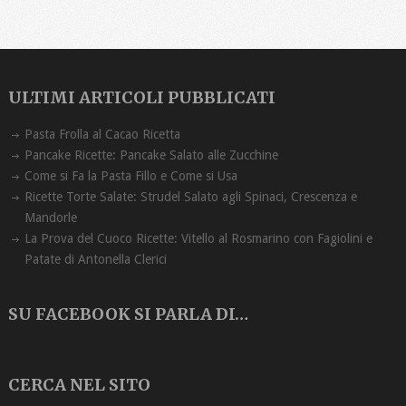
ULTIMI ARTICOLI PUBBLICATI
Pasta Frolla al Cacao Ricetta
Pancake Ricette: Pancake Salato alle Zucchine
Come si Fa la Pasta Fillo e Come si Usa
Ricette Torte Salate: Strudel Salato agli Spinaci, Crescenza e
Mandorle
La Prova del Cuoco Ricette: Vitello al Rosmarino con Fagiolini e
Patate di Antonella Clerici
SU FACEBOOK SI PARLA DI…
CERCA NEL SITO