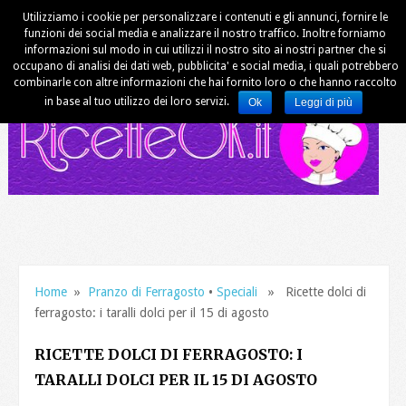
Utilizziamo i cookie per personalizzare i contenuti e gli annunci, fornire le
funzioni dei social media e analizzare il nostro traffico. Inoltre forniamo
informazioni sul modo in cui utilizzi il nostro sito ai nostri partner che si
occupano di analisi dei dati web, pubblicita' e social media, i quali potrebbero
combinarle con altre informazioni che hai fornito loro o che hanno raccolto
in base al tuo utilizzo dei loro servizi.
Ok
Leggi di più
Home
»
Pranzo di Ferragosto
•
Speciali
» Ricette dolci di
ferragosto: i taralli dolci per il 15 di agosto
RICETTE DOLCI DI FERRAGOSTO: I
TARALLI DOLCI PER IL 15 DI AGOSTO