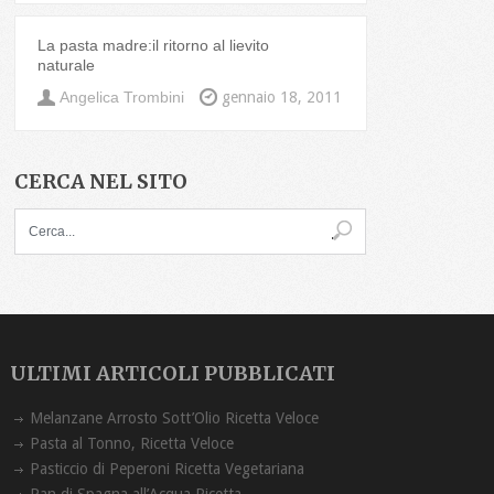
La pasta madre:il ritorno al lievito
naturale
Angelica Trombini
gennaio 18, 2011
CERCA NEL SITO
ULTIMI ARTICOLI PUBBLICATI
Melanzane Arrosto Sott’Olio Ricetta ‏Veloce
Pasta al Tonno, Ricetta Veloce
Pasticcio di Peperoni Ricetta Vegetariana