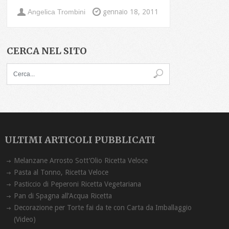
Angelica Trombini
gennaio 18, 2011
CERCA NEL SITO
ULTIMI ARTICOLI PUBBLICATI
Melanzane Arrosto Sott’Olio Ricetta ‏Veloce
Pasta al Tonno, Ricetta Veloce
Pasticcio di Peperoni Ricetta Vegetariana
Pan di Spagna all’Acqua Ricetta
Decorazione per Torte fai da te con Carta da Imballaggio
(Video)