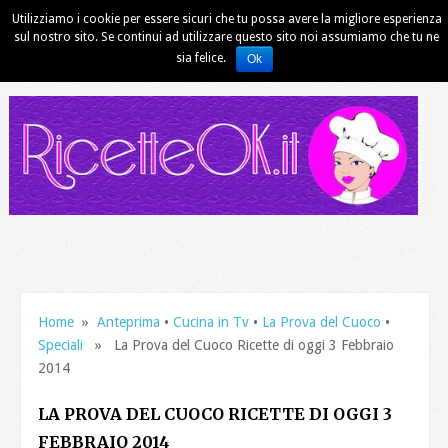
Utilizziamo i cookie per essere sicuri che tu possa avere la migliore esperienza
sul nostro sito. Se continui ad utilizzare questo sito noi assumiamo che tu ne
sia felice.
Ok
Home
»
Anteprima
•
Cucina in Tv
•
La Prova del Cuoco
•
Speciali
» La Prova del Cuoco Ricette di oggi 3 Febbraio
2014
LA PROVA DEL CUOCO RICETTE DI OGGI 3
FEBBRAIO 2014