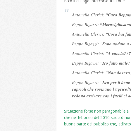
Ecco il dialogo intercorso tra i due.
Antonella Clerici:
“Caro Beppin
Beppe Bigazzi:
“Meravigliosam
Antonella Clerici: “
Cosa hai fat
Beppe Bigazzi: “
Sono andato a 
Antonella Clerici: “
A caccia??
Beppe Bigazzi: “
Ho fatto male?
Antonella Clerici: “
Non dovevo 
Beppe Bigazzi: “
Era per il bene
caprioli che rovinano l’agricol
vedono arrivare con i fucili c
Situazione forse non paragonabile al 
che nel febbraio del 2010 scioccò non
buona parte del pubblico che, adirato