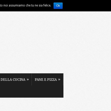
ito noi assumiamo che tu ne sia felice.
Ok
»
»
 DELLA CUCINA
PANE E PIZZA