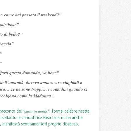
o come hai passato il weekend?”
ente bene”
to di bello?”
caccia
”
?”
”
farti questa domanda, va bene”
 dell’umanità, dovevo ammazzare cinghiali e
tura… ce ne sono troppi… i contadini quando ci
i accolgono come la Madonna”.
gatto in umido
racconto del “
”, l’ormai celebre ricetta
 soltanto la conduttrice Elisa Isoardi ma anche
, manifestò sentitamente il proprio dissenso.