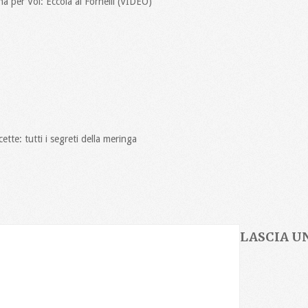
a per Voi: Eccola ai Fornelli (VIDEO)
tte: tutti i segreti della meringa
LASCIA 