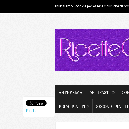
Utilizziamo i cookie per essere sicuri che tu po
HOME
CHI SIAMO
CONTATTI
»
ANTEPRIMA
ANTIPASTI
CO
»
PRIMI PIATTI
SECONDI PIATTI
Pin It