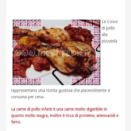
Le Cosce
di pollo
alla
pizzaiola
rappresentano una ricetta gustosa che piacevolmente si
consuma per cena.
La carne di pollo infatti è una carne molto digeribile in
quanto molto magra, inoltre è ricca di proteine, aminoacidi e
ferro.