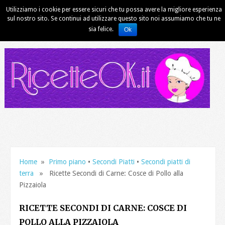
Utilizziamo i cookie per essere sicuri che tu possa avere la migliore esperienza
sul nostro sito. Se continui ad utilizzare questo sito noi assumiamo che tu ne
sia felice.
Ok
Home
»
Primo piano
•
Secondi Piatti
•
Secondi piatti di
terra
» Ricette Secondi di Carne: Cosce di Pollo alla
Pizzaiola
RICETTE SECONDI DI CARNE: COSCE DI
POLLO ALLA PIZZAIOLA