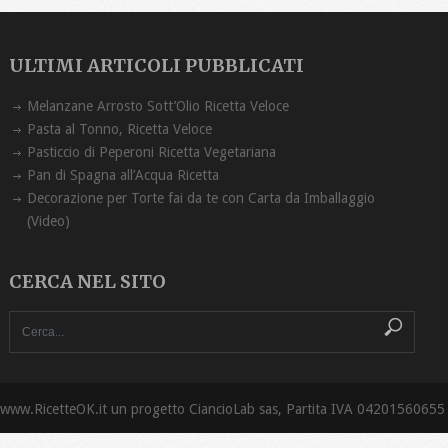
ULTIMI ARTICOLI PUBBLICATI
Melanzane Arrosto Sott’Olio Ricetta ‏Veloce
Pasta al Tonno, Ricetta Veloce
Pasticcio di Peperoni Ricetta Vegetariana
Pan di Spagna all’Acqua Ricetta
Decorazione per Torte fai da te con Carta da Imballaggio
(Video)
CERCA NEL SITO
www.RicetteOK.it un progetto CiancioLab sas, Partita IVA 04201560655