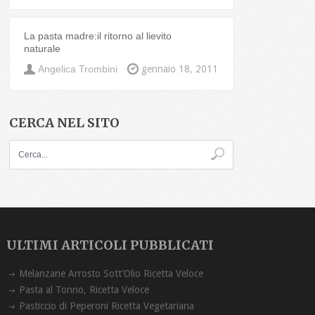
La pasta madre:il ritorno al lievito
naturale
Angelica Trombini
gennaio 18, 2011
CERCA NEL SITO
ULTIMI ARTICOLI PUBBLICATI
Melanzane Arrosto Sott’Olio Ricetta ‏Veloce
Pasta al Tonno, Ricetta Veloce
Pasticcio di Peperoni Ricetta Vegetariana