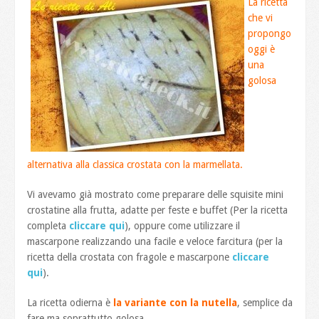
La ricetta
che vi
propongo
oggi è
una
golosa
alternativa alla classica crostata con la marmellata.
Vi avevamo già mostrato come preparare delle squisite mini
crostatine alla frutta, adatte per feste e buffet (Per la ricetta
completa
cliccare qui
), oppure come utilizzare il
mascarpone realizzando una facile e veloce farcitura (per la
ricetta della crostata con fragole e mascarpone
cliccare
qui
).
La ricetta odierna è
la variante con la nutella
, semplice da
fare ma soprattutto golosa.