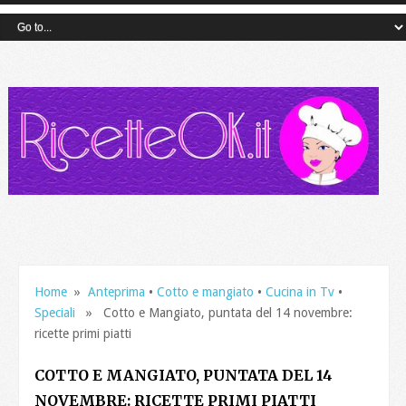
Home
»
Anteprima
•
Cotto e mangiato
•
Cucina in Tv
•
Speciali
» Cotto e Mangiato, puntata del 14 novembre:
ricette primi piatti
COTTO E MANGIATO, PUNTATA DEL 14
NOVEMBRE: RICETTE PRIMI PIATTI