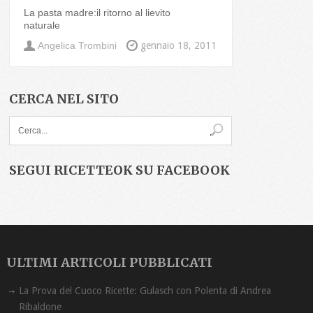
La pasta madre:il ritorno al lievito
naturale
Angelica Trombini
gennaio 18, 2011
CERCA NEL SITO
SEGUI RICETTEOK SU FACEBOOK
ULTIMI ARTICOLI PUBBLICATI
La Prova del Cuoco Ricette: Gulasch con Polenta di Andrea
Ribaldone