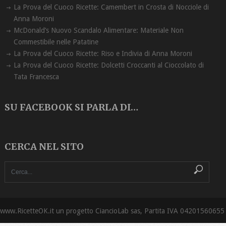
La Prova del Cuoco Ricette: Camembert in Crosta di Nocciole di
Anna Moroni
McDonald’s Nuovo Scandalo Alimentare: Materiale Non
Commestibile nelle Patatine
La Prova del Cuoco Ricette: Riso e Indivia di Anna Moroni
La Prova del Cuoco Ricette: Dolcetti Croccanti al Cioccolato di
Tata Francesca
SU FACEBOOK SI PARLA DI…
CERCA NEL SITO
www.RicetteOK.it un progetto CiancioLab sas, Partita IVA 04201560655