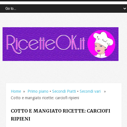
Home
»
Primo piano
•
Secondi Piatti
•
Secondi vari
»
Cotto e mangiato ricette: carciofi ripieni
COTTO E MANGIATO RICETTE: CARCIOFI
RIPIENI