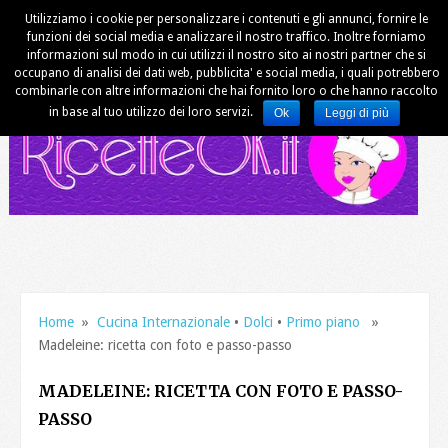
Utilizziamo i cookie per personalizzare i contenuti e gli annunci, fornire le
funzioni dei social media e analizzare il nostro traffico. Inoltre forniamo
informazioni sul modo in cui utilizzi il nostro sito ai nostri partner che si
occupano di analisi dei dati web, pubblicita' e social media, i quali potrebbero
combinarle con altre informazioni che hai fornito loro o che hanno raccolto
in base al tuo utilizzo dei loro servizi.
Ok
Leggi di più
Home
»
Cucina Internazionale
•
Dolci
•
Primo piano
»
Madeleine: ricetta con foto e passo-passo
MADELEINE: RICETTA CON FOTO E PASSO-
PASSO