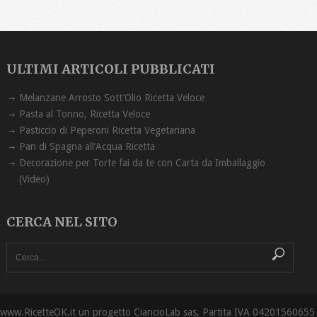
ULTIMI ARTICOLI PUBBLICATI
Melanzane Arrosto Sott’Olio Ricetta ‏Veloce
Pasta al Tonno, Ricetta Veloce
Pasticcio di Peperoni Ricetta Vegetariana
Pan di Spagna all’Acqua Ricetta
Decorazione per Torte fai da te con Carta da Imballaggio
(Video)
CERCA NEL SITO
www.RicetteOK.it un progetto CiancioLab sas, Partita IVA 04201560655