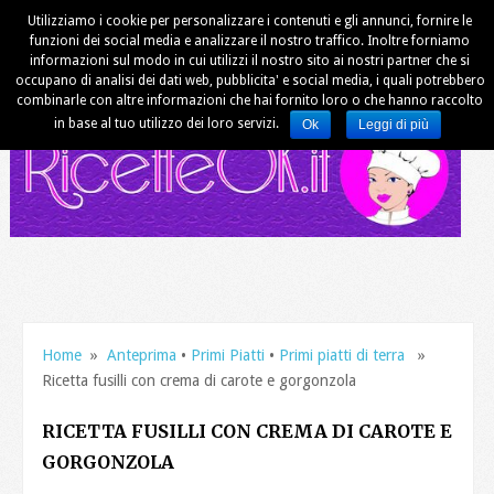
Utilizziamo i cookie per personalizzare i contenuti e gli annunci, fornire le
funzioni dei social media e analizzare il nostro traffico. Inoltre forniamo
informazioni sul modo in cui utilizzi il nostro sito ai nostri partner che si
occupano di analisi dei dati web, pubblicita' e social media, i quali potrebbero
combinarle con altre informazioni che hai fornito loro o che hanno raccolto
in base al tuo utilizzo dei loro servizi.
Ok
Leggi di più
Home
»
Anteprima
•
Primi Piatti
•
Primi piatti di terra
»
Ricetta fusilli con crema di carote e gorgonzola
RICETTA FUSILLI CON CREMA DI CAROTE E
GORGONZOLA