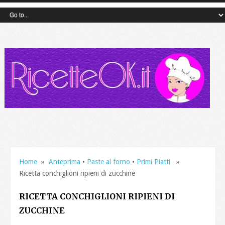
Home
»
Anteprima
•
Paste al forno
•
Primi Piatti
»
Ricetta conchiglioni ripieni di zucchine
RICETTA CONCHIGLIONI RIPIENI DI
ZUCCHINE