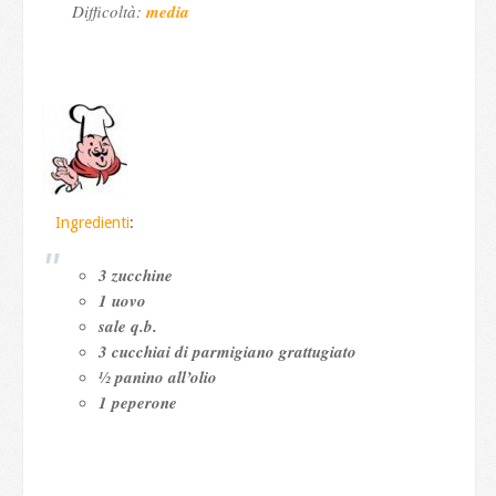
Difficoltà:
media
Ingredienti
:
3 zucchine
1 uovo
sale q.b.
3 cucchiai di parmigiano grattugiato
½ panino all’olio
1 peperone